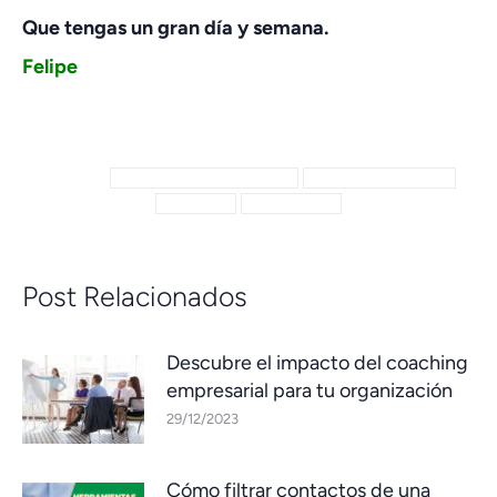
Que tengas un gran día y semana.
Felipe
Categoría:
Videoblog
Por
admin
20/10/2019
Etiquetas:
diferenciarse de la competencia
presentación ante cliente
prospección
valor diferencial
Post Relacionados
Descubre el impacto del coaching
empresarial para tu organización
29/12/2023
Cómo filtrar contactos de una