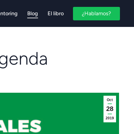
¿Hablamos?
ntoring
Blog
El libro
agenda
Oct
28
2019