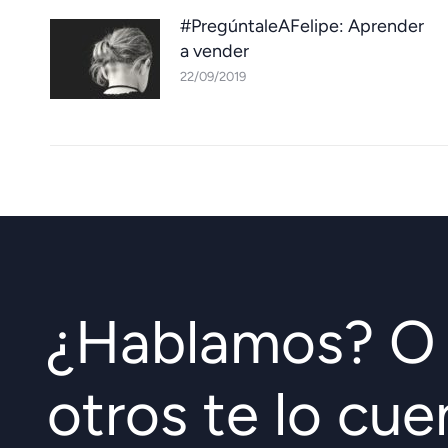
#PregúntaleAFelipe: Aprender
a vender
22/09/2019
¿Hablamos? O 
otros te lo cu