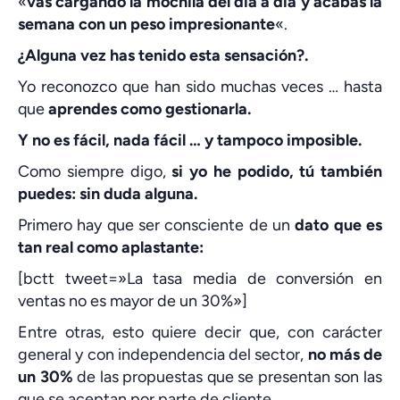
«
vas cargando la mochila del día a día y acabas la
semana con un peso impresionante
«.
¿Alguna vez has tenido esta sensación?.
Yo reconozco que han sido muchas veces … hasta
que
aprendes como gestionarla.
Y no es fácil, nada fácil … y tampoco imposible.
Como siempre digo,
si yo he podido, tú también
puedes: sin duda alguna.
Primero hay que ser consciente de un
dato que es
tan real como aplastante:
[bctt tweet=»La tasa media de conversión en
ventas no es mayor de un 30%»]
Entre otras, esto quiere decir que, con carácter
general y con independencia del sector,
no más de
un 30%
de las propuestas que se presentan son las
que se aceptan por parte de cliente.