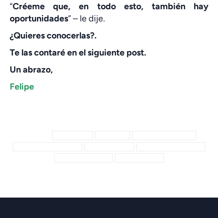
“
Créeme que, en todo esto, también hay
oportunidades
” – le dije.
¿Quieres conocerlas?.
Te las contaré en el siguiente post.
Un abrazo,
Felipe
Categoría: Sin categoría
Por
admin
29/10/2017
Etiquetas:
autodesarrollo
autogestión
causas del no comercial
gestión del no en la venta
gestión emocional
gestionar el no del cliente
Inteligencia Comercial
técnicas de venta