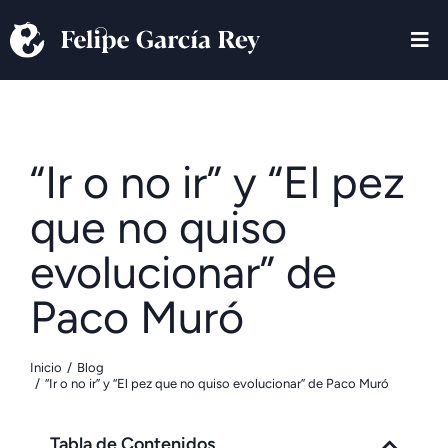
“Ir o no ir” y “El pez
que no quiso
evolucionar” de
Paco Muró
Inicio
Blog
Estás aquí:
“Ir o no ir” y “El pez que no quiso evolucionar” de Paco Muró
Tabla de Contenidos