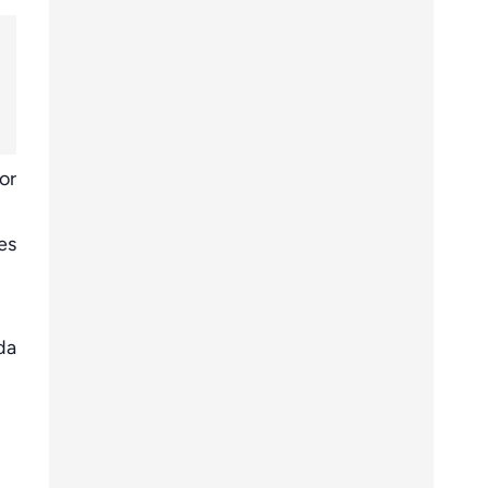
or
es
da