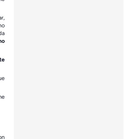
r,
no
da
no
te
ue
me
on