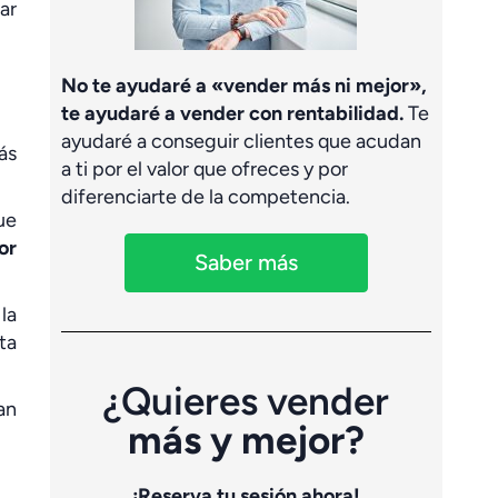
ar
No te ayudaré a «vender más ni mejor»,
te ayudaré a vender con rentabilidad.
Te
ayudaré a conseguir clientes que acudan
ás
a ti por el valor que ofreces y por
diferenciarte de la competencia.
ue
or
Saber más
la
ta
¿Quieres vender
an
más y mejor?
¡Reserva tu sesión ahora!