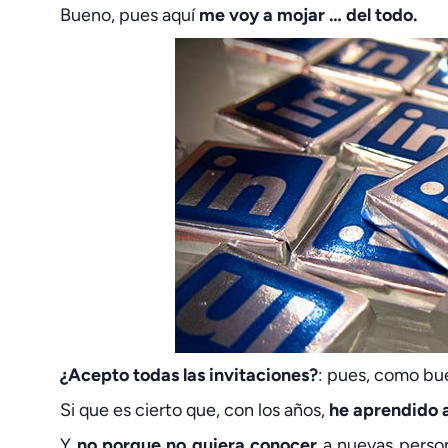
Bueno, pues aquí
me voy a mojar … del todo.
¿Acepto todas las invitaciones?
: pues, como bue
Si que es cierto que, con los años,
he aprendido a 
Y
no porque no quiera conocer
a nuevas person