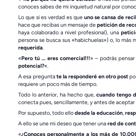
conoces sabes de mi inquietud natural por conoc
Lo que si es verdad es que
uno se cansa de reci
hace que recibas un mensaje de
petición de re
haya colaborado a nivel profesional), una
petic
persona se busca sus «habichuelas») o, lo más
requerida
.
«
Pero tú … eres comercial!!!
» – podrás pensar
potencial?
«.
A esa pregunta
te la responderé en otro post
por
requiere un poco más de tiempo.
Todo lo anterior, ha hecho que,
cuando tengo 
conecta pues, sencillamente, y antes de aceptar l
Por supuesto, todo ello
desde la educación
,
resp
A ello se une mi deseo que tener una
red de con
«
¿Conoces personalmente a los más de 10.00