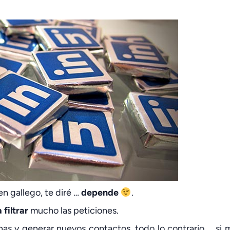
n gallego, te diré …
depende
.
filtrar
mucho las peticiones.
as y generar nuevos contactos, todo lo contrario … si 