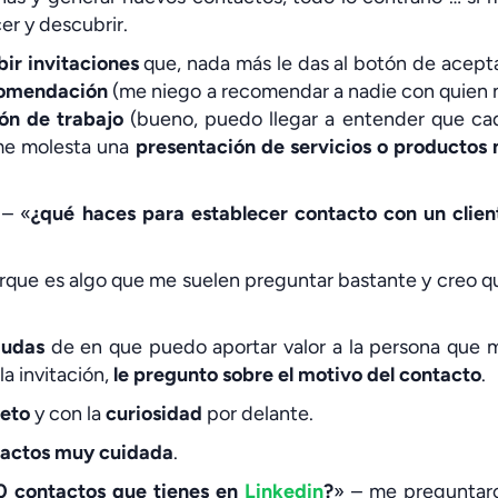
er y descubrir.
bir invitaciones
que, nada más le das al botón de acepta
comendación
(me niego a recomendar a nadie con quien 
ión de trabajo
(bueno, puedo llegar a entender que ca
 me molesta una
presentación de servicios o productos 
 – «
¿qué haces para establecer contacto con un clien
que es algo que me suelen preguntar bastante y creo q
dudas
de en que puedo aportar valor a la persona que 
a invitación,
le pregunto sobre el motivo del contacto
.
eto
y con la
curiosidad
por delante.
tactos muy cuidada
.
0 contactos que tienes en
Linkedin
?
» – me preguntar